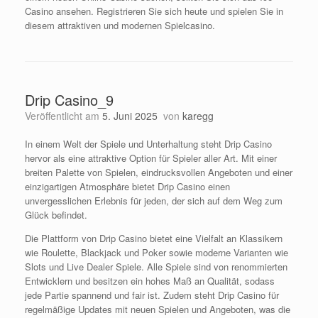
Casino ansehen. Registrieren Sie sich heute und spielen Sie in
diesem attraktiven und modernen Spielcasino.
Drip Casino_9
Veröffentlicht am
5. Juni 2025
von
karegg
In einem Welt der Spiele und Unterhaltung steht Drip Casino
hervor als eine attraktive Option für Spieler aller Art. Mit einer
breiten Palette von Spielen, eindrucksvollen Angeboten und einer
einzigartigen Atmosphäre bietet Drip Casino einen
unvergesslichen Erlebnis für jeden, der sich auf dem Weg zum
Glück befindet.
Die Plattform von Drip Casino bietet eine Vielfalt an Klassikern
wie Roulette, Blackjack und Poker sowie moderne Varianten wie
Slots und Live Dealer Spiele. Alle Spiele sind von renommierten
Entwicklern und besitzen ein hohes Maß an Qualität, sodass
jede Partie spannend und fair ist. Zudem steht Drip Casino für
regelmäßige Updates mit neuen Spielen und Angeboten, was die