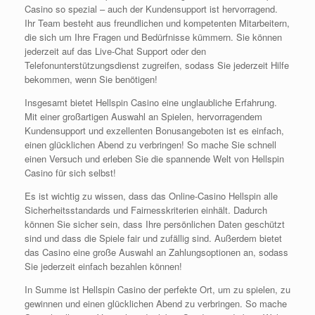
Casino so spezial – auch der Kundensupport ist hervorragend.
Ihr Team besteht aus freundlichen und kompetenten Mitarbeitern,
die sich um Ihre Fragen und Bedürfnisse kümmern. Sie können
jederzeit auf das Live-Chat Support oder den
Telefonunterstützungsdienst zugreifen, sodass Sie jederzeit Hilfe
bekommen, wenn Sie benötigen!
Insgesamt bietet Hellspin Casino eine unglaubliche Erfahrung.
Mit einer großartigen Auswahl an Spielen, hervorragendem
Kundensupport und exzellenten Bonusangeboten ist es einfach,
einen glücklichen Abend zu verbringen! So mache Sie schnell
einen Versuch und erleben Sie die spannende Welt von Hellspin
Casino für sich selbst!
Es ist wichtig zu wissen, dass das Online-Casino Hellspin alle
Sicherheitsstandards und Fairnesskriterien einhält. Dadurch
können Sie sicher sein, dass Ihre persönlichen Daten geschützt
sind und dass die Spiele fair und zufällig sind. Außerdem bietet
das Casino eine große Auswahl an Zahlungsoptionen an, sodass
Sie jederzeit einfach bezahlen können!
In Summe ist Hellspin Casino der perfekte Ort, um zu spielen, zu
gewinnen und einen glücklichen Abend zu verbringen. So mache