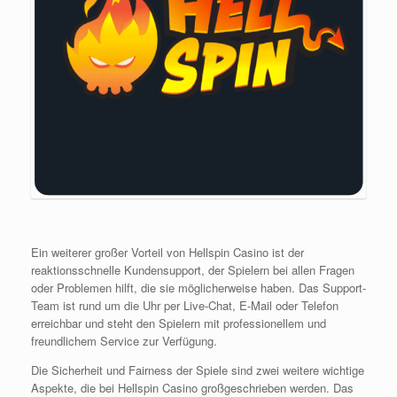
Ein weiterer großer Vorteil von Hellspin Casino ist der
reaktionsschnelle Kundensupport, der Spielern bei allen Fragen
oder Problemen hilft, die sie möglicherweise haben. Das Support-
Team ist rund um die Uhr per Live-Chat, E-Mail oder Telefon
erreichbar und steht den Spielern mit professionellem und
freundlichem Service zur Verfügung.
Die Sicherheit und Fairness der Spiele sind zwei weitere wichtige
Aspekte, die bei Hellspin Casino großgeschrieben werden. Das