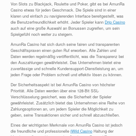
Von Slots zu Blackjack, Roulette und Poker, gibt es bei AmunRa
Casino etwas für jeden Geschmack. Die Spiele sind in einer
klaren und einfach zu navigierenden Interface bereitgestellt, was
die Benutzerfreundlichkeit erhöht. Jeder Spieler kann
Drip Casino
auch auf eine große Auswahl an Bonussen zugreifen, um sein
Spielgefühl noch weiter zu steigern.
AmunRa Casino hat sich durch seine fairen und transparenten
Geschäftspraxen einen guten Ruf erworben. Alle Zahlen und
Daten werden regelmäßig veröffentlicht, was die Transparenz bei
den Auszahlungen gewährleistet. Das Unternehmen bietet eine
zuverlässige und schnelle Kundensupport-Dienstleistung an, um
jeden Frage oder Problem schnell und effektiv lösen zu können.
Der Sicherheitsaspekt ist bei AmunRa Casino von höchster
Priorität. Alle Daten werden über eine 128-Bit SSL-
Verschlüsselung gesichert, was die Sicherheit der Spieler
gewährleistet. Zusätzlich bietet das Unternehmen eine Reihe von
Zahlungsoptionen an, um jedem Spieler die Möglichkeit zu
geben, seine Transaktionen sicher und schnell abzuschließen.
Eines der wichtigsten Merkmale von AmunRa Casino ist jedoch
die freundliche und professionelle
iWild Casino
Haltung der