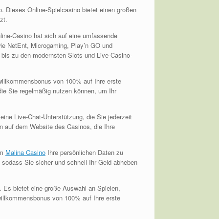
 Dieses Online-Spielcasino bietet einen großen
zt.
line-Casino hat sich auf eine umfassende
 wie NetEnt, Microgaming, Play’n GO und
 bis zu den modernsten Slots und Live-Casino-
n willkommensbonus von 100% auf Ihre erste
die Sie regelmäßig nutzen können, um Ihr
eine Live-Chat-Unterstützung, die Sie jederzeit
n auf dem Website des Casinos, die Ihre
um
Malina Casino
Ihre persönlichen Daten zu
n, sodass Sie sicher und schnell Ihr Geld abheben
. Es bietet eine große Auswahl an Spielen,
 willkommensbonus von 100% auf Ihre erste