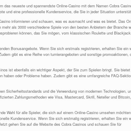
s um das neueste und spannendste Online-Casino mit dem Namen Cobra Casino.
 und eine professionelle Kundenservice, die Sie in jeder Situation unterstüt
 Casino informieren und schauen, was es ausmacht und was es bietet. Das On
nen mehr als 3000 verschiedene Spiele von den besten Anbietern der Branche
ausprobieren können, das Sie mögen, vom klassischen Roulette und Blackjack
genden Bonusangebote. Wenn Sie sich erstmals registrieren, erhalten Sie ei
 Zudem gibt es eine Reihe von turnierangeboten und sonstige promoaktionen, 
os ist ebenfalls ein wichtiger Aspekt, der Sie zum Spielen bringt. Sie bietet 
en haben oder Probleme haben. Zudem gibt es eine umfangreiche FAQ-Sektio
ohen Sicherheitsstandards und die Verwendung von modernen Technologien, 
tifizierten Zahlungsmethoden wie Visa, Mastercard, Skrill, Neteller und Bitcoi
nde Wahl für alle Spieler, die sich auf einem Online-Casino umsehen möchten
nelle Kundenservice. Wenn Sie sich erstmalig registrieren, erhalten Sie ein
 Jetzt gehen Sie auf die Website des Cobra Casinos und schauen Sie für