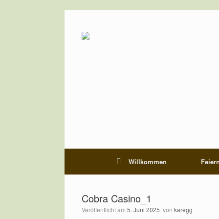
Willkommen
Feier
Cobra Casino_1
Veröffentlicht am
5. Juni 2025
von
karegg