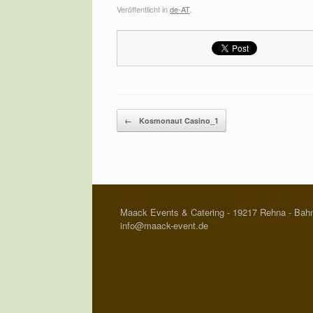
Veröffentlicht in
de-AT
.
Beitragsnavigation
←
Kosmonaut Casino_1
Maack Events & Catering - 19217 Rehna - Bahnho
info@maack-event.de