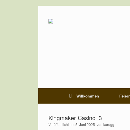
Willkommen
Feier
Kingmaker Casino_3
Veröffentlicht am
5. Juni 2025
von
karegg