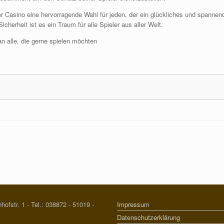
sino eine hervorragende Wahl für jeden, der ein glückliches und spannendes
herheit ist es ein Traum für alle Spieler aus aller Welt.
an alle, die gerne spielen möchten
fstr. 1 - Tel.: 038872 - 51019 -
Impressum
Datenschutzerklärung