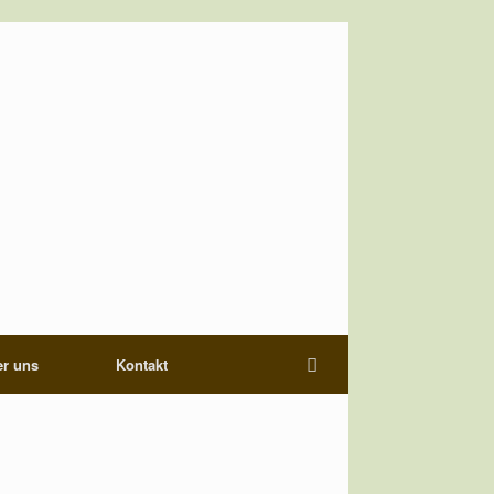
r uns
Kontakt