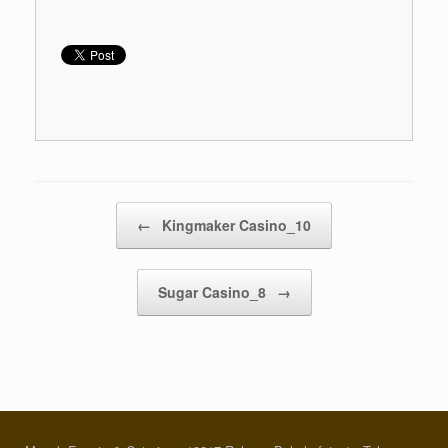
Beitragsnavigation
←
Kingmaker Casino_10
Sugar Casino_8
→