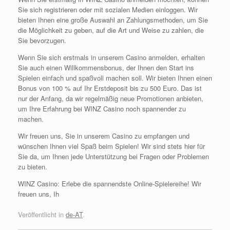
Sie sich registrieren oder mit sozialen Medien einloggen. Wir
bieten Ihnen eine große Auswahl an Zahlungsmethoden, um Sie
die Möglichkeit zu geben, auf die Art und Weise zu zahlen, die
Sie bevorzugen.
Wenn Sie sich erstmals in unserem Casino anmelden, erhalten
Sie auch einen Willkommensbonus, der Ihnen den Start ins
Spielen einfach und spaßvoll machen soll. Wir bieten Ihnen einen
Bonus von 100 % auf Ihr Erstdeposit bis zu 500 Euro. Das ist
nur der Anfang, da wir regelmäßig neue Promotionen anbieten,
um Ihre Erfahrung bei WINZ Casino noch spannender zu
machen.
Wir freuen uns, Sie in unserem Casino zu empfangen und
wünschen Ihnen viel Spaß beim Spielen! Wir sind stets hier für
Sie da, um Ihnen jede Unterstützung bei Fragen oder Problemen
zu bieten.
WINZ Casino: Erlebe die spannendste Online-Spielereihe! Wir
freuen uns, Ih
Veröffentlicht in
de-AT
.